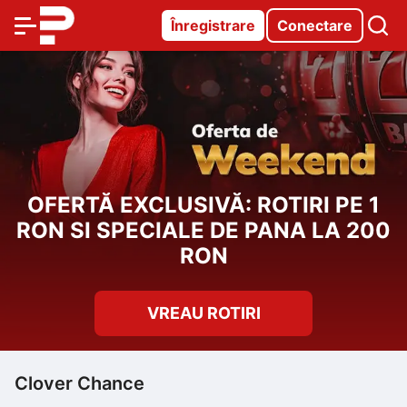
Înregistrare
Conectare
OFERTĂ EXCLUSIVĂ: ROTIRI PE 1
RON SI SPECIALE DE PANA LA 200
RON
VREAU ROTIRI
Clover Chance