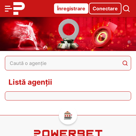
Înregistrare
Conectare
Caută o agenție
Listă agenții