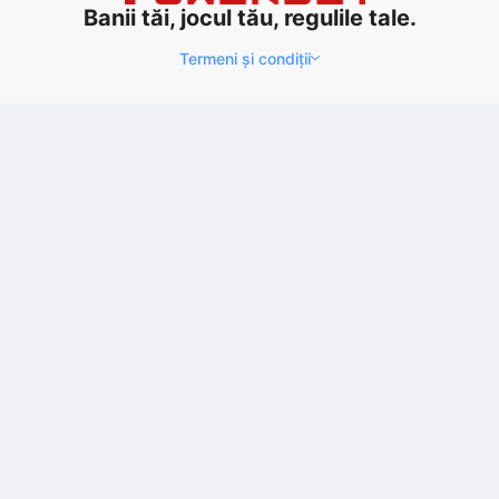
Banii tăi, jocul tău, regulile tale.
Termeni și condiții