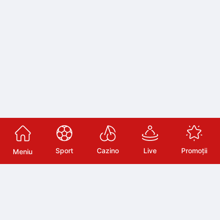
Sport
Cazino
Live
Promoții
Meniu
Bonusuri și oferte personalizate