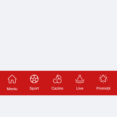
Sport
Cazino
Live
Promoții
Meniu
Bonusuri și oferte personalizate