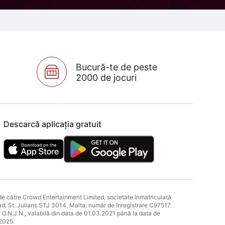
Bucură-te de peste
2000 de jocuri
Descarcă aplicația gratuit
 de către Crowd Entertainment Limited, societate înmatriculată
oad, St. Julians STJ 3014, Malta, număr de înregistrare C97517.
.N.J.N., valabilă din data de 01.03.2021 până la data de
.2025.