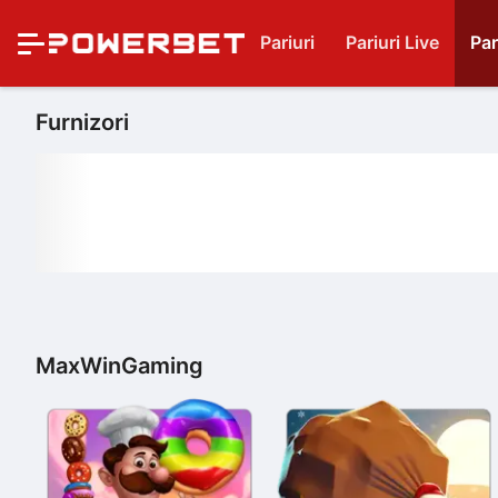
Pariuri
Pariuri Live
Par
Furnizori
MaxWinGaming