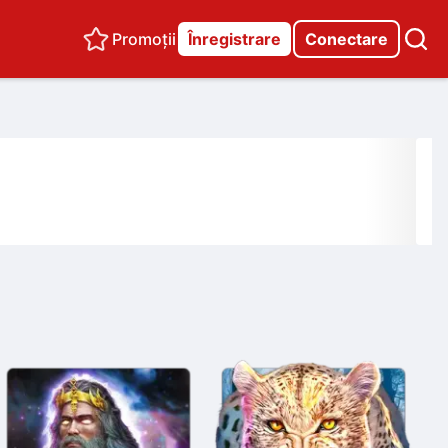
Promoții
Înregistrare
Conectare