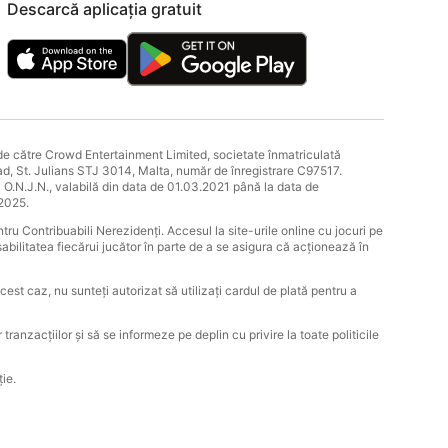
Descarcă aplicația gratuit
 de către Crowd Entertainment Limited, societate înmatriculată
oad, St. Julians STJ 3014, Malta, număr de înregistrare C97517.
.N.J.N., valabilă din data de 01.03.2021 până la data de
.2025.
ru Contribuabili Nerezidenți. Accesul la site-urile online cu jocuri pe
sabilitatea fiecărui jucător în parte de a se asigura că acționează în
 acest caz, nu sunteți autorizat să utilizați cardul de plată pentru a
anzacțiilor și să se informeze pe deplin cu privire la toate politicile
ie.