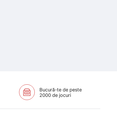
Bucură-te de peste
2000 de jocuri