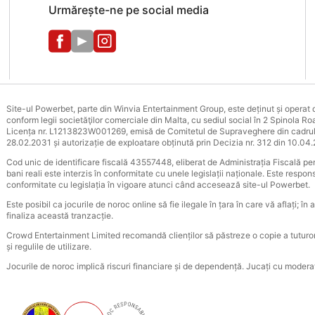
Urmărește-ne pe social media
Site-ul Powerbet, parte din Winvia Entertainment Group, este deținut și operat
conform legii societăţilor comerciale din Malta, cu sediul social în 2 Spinola R
Licența nr. L1213823W001269, emisă de Comitetul de Supraveghere din cadrul O
28.02.2031 și autorizație de exploatare obținută prin Decizia nr. 312 din 10.04
Cod unic de identificare fiscală 43557448, eliberat de Administrația Fiscală pent
bani reali este interzis în conformitate cu unele legislații naționale. Este respon
conformitate cu legislația în vigoare atunci când accesează site-ul Powerbet.
Este posibil ca jocurile de noroc online să fie ilegale în țara în care vă aflați; în
finaliza această tranzacție.
Crowd Entertainment Limited recomandă clienților să păstreze o copie a tuturor tr
și regulile de utilizare.
Jocurile de noroc implică riscuri financiare și de dependență. Jucați cu moderaț