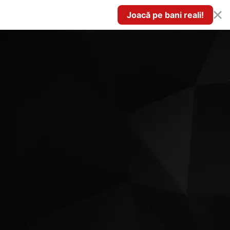
Joacă pe bani reali!