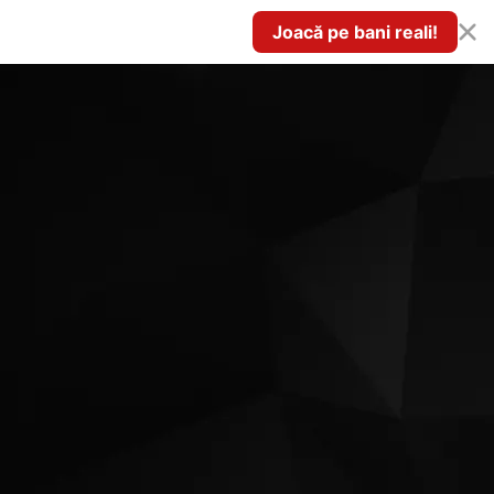
Joacă pe bani reali!