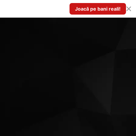
Joacă pe bani reali!