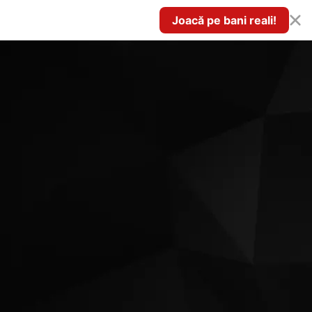
Joacă pe bani reali!