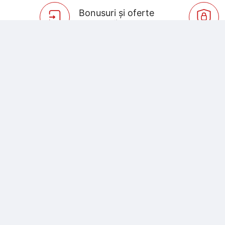
Bonusuri și oferte
personalizate
Procesatori de plăți
Despre noi
Politica de Confidențialitate
Joc Responsabil
Ofertă de pariuri
Regulament pariuri