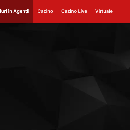
iuri în Agenții
Cazino
Cazino Live
Virtuale