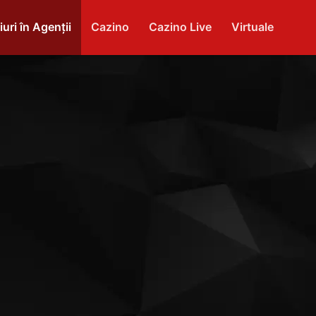
iuri în Agenții
Cazino
Cazino Live
Virtuale