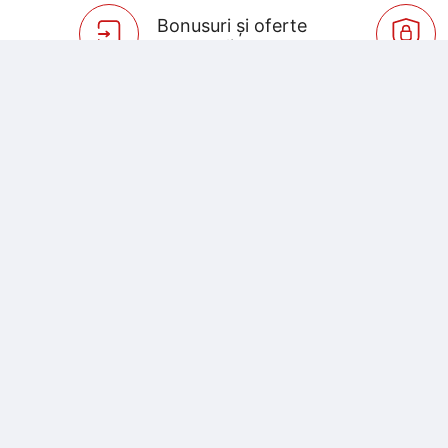
Bonusuri și oferte
personalizate
Procesatori de plăți
Despre noi
Politica de Confidențialitate
Joc Responsabil
Ofertă de pariuri
Regulament pariuri