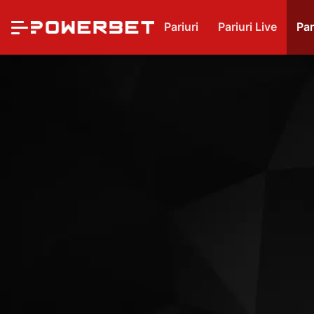
Pariuri
Pariuri Live
Par