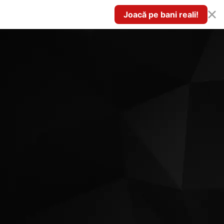
Joacă pe bani reali!