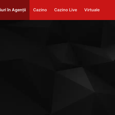
iuri în Agenții
Cazino
Cazino Live
Virtuale