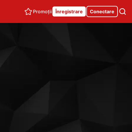
Promoții
Înregistrare
Conectare