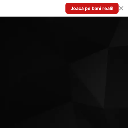
Joacă pe bani reali!