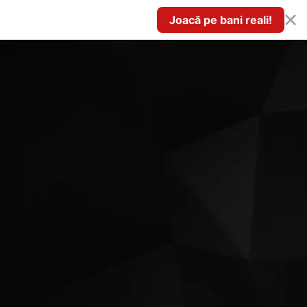
Joacă pe bani reali!