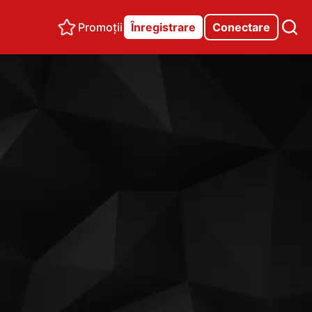
Promoții
Înregistrare
Conectare