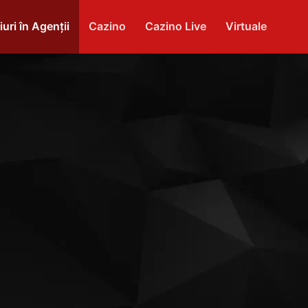
iuri în Agenții
Cazino
Cazino Live
Virtuale