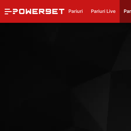
Pariuri
Pariuri Live
Par