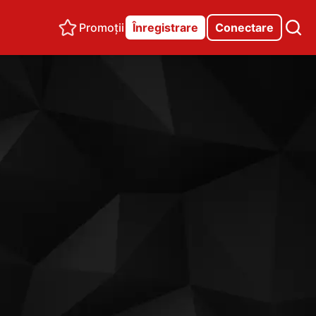
Promoții
Înregistrare
Conectare