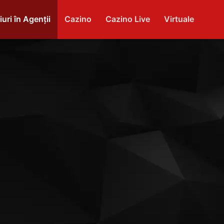
iuri în Agenții
Cazino
Cazino Live
Virtuale