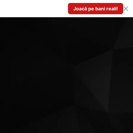
Joacă pe bani reali!