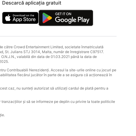
Descarcă aplicația gratuit
 de către Crowd Entertainment Limited, societate înmatriculată
oad, St. Julians STJ 3014, Malta, număr de înregistrare C97517.
.N.J.N., valabilă din data de 01.03.2021 până la data de
.2025.
ru Contribuabili Nerezidenți. Accesul la site-urile online cu jocuri pe
sabilitatea fiecărui jucător în parte de a se asigura că acționează în
 acest caz, nu sunteți autorizat să utilizați cardul de plată pentru a
anzacțiilor și să se informeze pe deplin cu privire la toate politicile
ie.