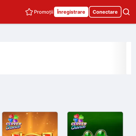
Promoții
Înregistrare
Conectare