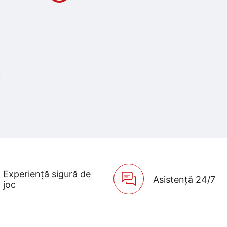
Experiență sigură de
Asistență 24/7
joc