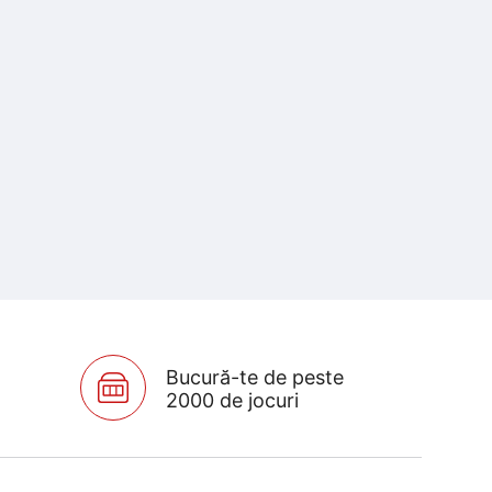
Bucură-te de peste
2000 de jocuri