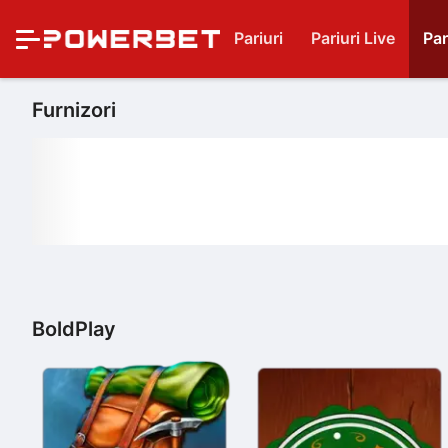
Pariuri
Pariuri Live
Par
Furnizori
BoldPlay