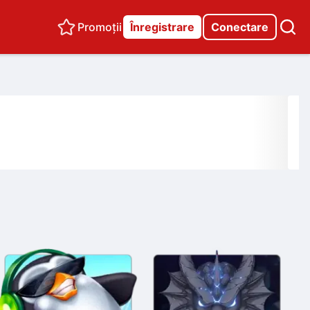
Promoții
Înregistrare
Conectare