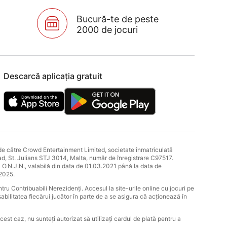
Bucură-te de peste
2000 de jocuri
Descarcă aplicația gratuit
 de către Crowd Entertainment Limited, societate înmatriculată
oad, St. Julians STJ 3014, Malta, număr de înregistrare C97517.
.N.J.N., valabilă din data de 01.03.2021 până la data de
.2025.
ru Contribuabili Nerezidenți. Accesul la site-urile online cu jocuri pe
sabilitatea fiecărui jucător în parte de a se asigura că acționează în
 acest caz, nu sunteți autorizat să utilizați cardul de plată pentru a