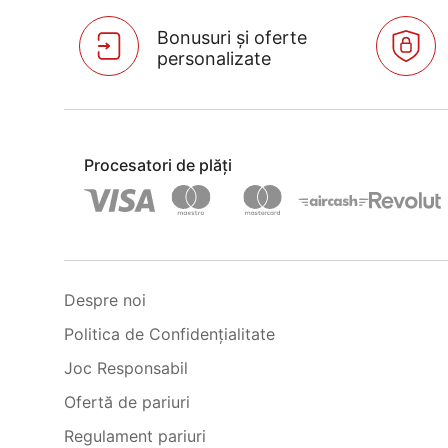
Bonusuri și oferte
personalizate
Procesatori de plăți
Despre noi
Politica de Confidențialitate
Joc Responsabil
Ofertă de pariuri
Regulament pariuri