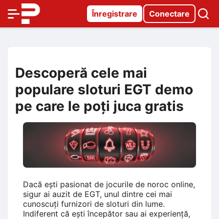
Înregistrare
Conectare
Descoperă cele mai
populare sloturi EGT demo
pe care le poți juca gratis
Dacă ești pasionat de jocurile de noroc online,
sigur ai auzit de EGT, unul dintre cei mai
cunoscuți furnizori de sloturi din lume.
Indiferent că ești începător sau ai experiență,