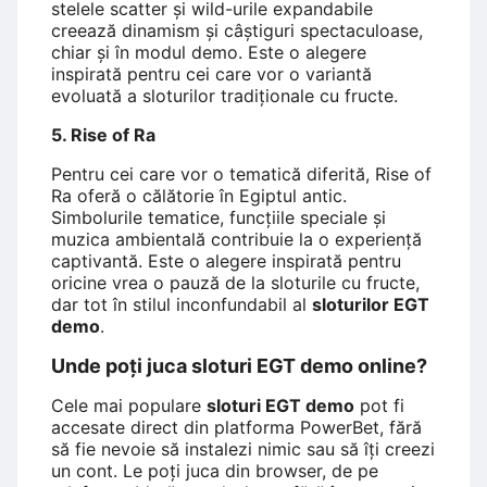
stelele scatter și wild-urile expandabile
creează dinamism și câștiguri spectaculoase,
chiar și în modul demo. Este o alegere
inspirată pentru cei care vor o variantă
evoluată a sloturilor tradiționale cu fructe.
5. Rise of Ra
Pentru cei care vor o tematică diferită, Rise of
Ra oferă o călătorie în Egiptul antic.
Simbolurile tematice, funcțiile speciale și
muzica ambientală contribuie la o experiență
captivantă. Este o alegere inspirată pentru
oricine vrea o pauză de la sloturile cu fructe,
dar tot în stilul inconfundabil al
sloturilor EGT
demo
.
Unde poți juca sloturi EGT demo online?
Cele mai populare
sloturi EGT demo
pot fi
accesate direct din platforma PowerBet, fără
să fie nevoie să instalezi nimic sau să îți creezi
un cont. Le poți juca din browser, de pe