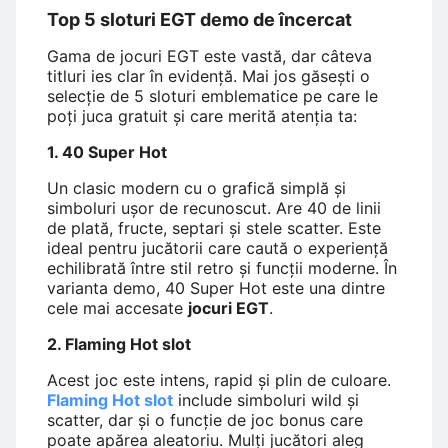
Top 5 sloturi EGT demo de încercat
Gama de jocuri EGT este vastă, dar câteva
titluri ies clar în evidență. Mai jos găsești o
selecție de 5 sloturi emblematice pe care le
poți juca gratuit și care merită atenția ta:
1. 40 Super Hot
Un clasic modern cu o grafică simplă și
simboluri ușor de recunoscut. Are 40 de linii
de plată, fructe, septari și stele scatter. Este
ideal pentru jucătorii care caută o experiență
echilibrată între stil retro și funcții moderne. În
varianta demo, 40 Super Hot este una dintre
cele mai accesate
jocuri EGT
.
2. Flaming Hot slot
Acest joc este intens, rapid și plin de culoare.
Flaming Hot slot
include simboluri wild și
scatter, dar și o funcție de joc bonus care
poate apărea aleatoriu. Mulți jucători aleg