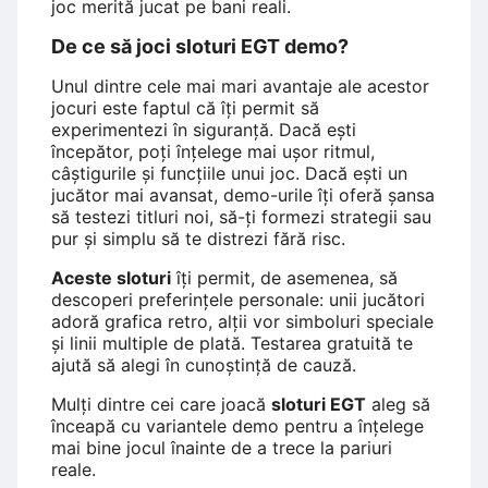
joc merită jucat pe bani reali.
De ce să joci sloturi EGT demo?
Unul dintre cele mai mari avantaje ale acestor
jocuri este faptul că îți permit să
experimentezi în siguranță. Dacă ești
începător, poți înțelege mai ușor ritmul,
câștigurile și funcțiile unui joc. Dacă ești un
jucător mai avansat, demo-urile îți oferă șansa
să testezi titluri noi, să-ți formezi strategii sau
pur și simplu să te distrezi fără risc.
Aceste sloturi
îți permit, de asemenea, să
descoperi preferințele personale: unii jucători
adoră grafica retro, alții vor simboluri speciale
și linii multiple de plată. Testarea gratuită te
ajută să alegi în cunoștință de cauză.
Mulți dintre cei care joacă
sloturi EGT
aleg să
înceapă cu variantele demo pentru a înțelege
mai bine jocul înainte de a trece la pariuri
reale.