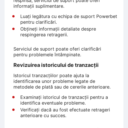
respinsă, serviciul de suport poate oferi
informații suplimentare.
Luați legătura cu echipa de suport Powerbet
pentru clarificări.
Obțineți informații detaliate despre
respingerea retragerii.
Serviciul de suport poate oferi clarificări
pentru problemele întâmpinate.
Revizuirea istoricului de tranzacții
Istoricul tranzacțiilor poate ajuta la
identificarea unor probleme legate de
metodele de plată sau de cererile anterioare.
Examinați istoricul de tranzacții pentru a
identifica eventuale probleme.
Verificați dacă au fost efectuate retrageri
anterioare cu succes.