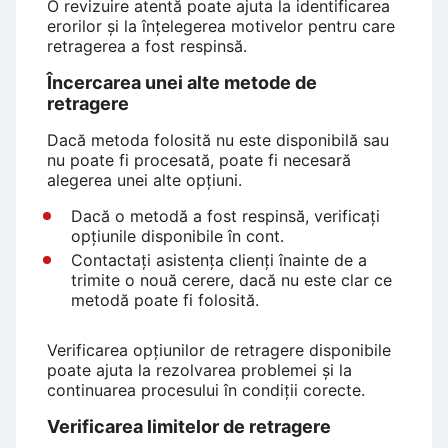
O revizuire atentă poate ajuta la identificarea
erorilor și la înțelegerea motivelor pentru care
retragerea a fost respinsă.
Încercarea unei alte metode de
retragere
Dacă metoda folosită nu este disponibilă sau
nu poate fi procesată, poate fi necesară
alegerea unei alte opțiuni.
Dacă o metodă a fost respinsă, verificați
opțiunile disponibile în cont.
Contactați asistența clienți înainte de a
trimite o nouă cerere, dacă nu este clar ce
metodă poate fi folosită.
Verificarea opțiunilor de retragere disponibile
poate ajuta la rezolvarea problemei și la
continuarea procesului în condiții corecte.
Verificarea limitelor de retragere