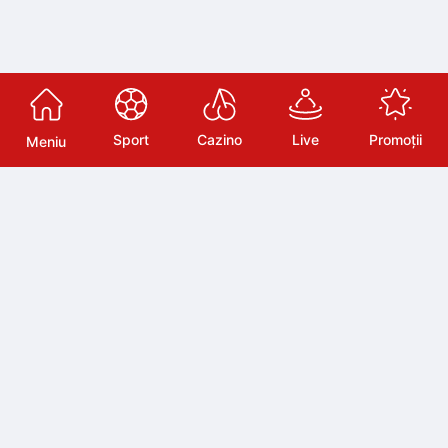
Sport
Cazino
Live
Promoții
Meniu
Bonusuri și oferte personalizate
Experiență sigură de joc
Asistență 24/7