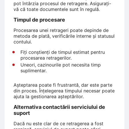
pot întârzia procesul de retragere. Asigurați-
vă că toate documentele sunt în regulă.
Timpul de procesare
Procesarea unei retrageri poate depinde de
metoda de plată, verificările interne și statusul
contului.
Fiți conștienți de timpul estimat pentru
procesarea retragerilor.
Uneori, cazinourile pot necesita timp
suplimentar.
Așteptarea poate fi frustrantă, dar este parte
din proces. Înțelegerea timpului necesar poate
ajuta la gestionarea așteptărilor.
Alternativa contactării serviciului de
suport
Dacă nu este clar de ce retragerea a fost