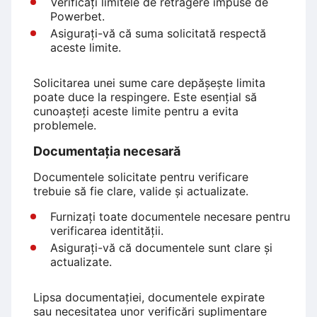
Verificați limitele de retragere impuse de
Powerbet.
Asigurați-vă că suma solicitată respectă
aceste limite.
Solicitarea unei sume care depășește limita
poate duce la respingere. Este esențial să
cunoașteți aceste limite pentru a evita
problemele.
Documentația necesară
Documentele solicitate pentru verificare
trebuie să fie clare, valide și actualizate.
Furnizați toate documentele necesare pentru
verificarea identității.
Asigurați-vă că documentele sunt clare și
actualizate.
Lipsa documentației, documentele expirate
sau necesitatea unor verificări suplimentare