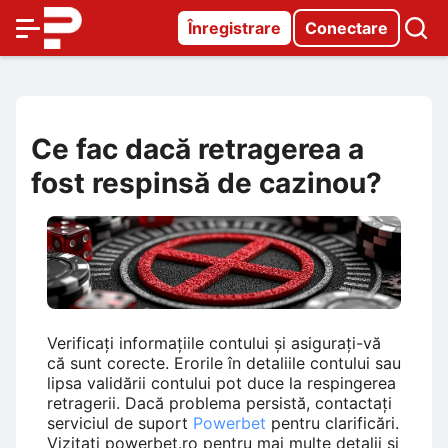
Înregistrare
Conectare
Ce fac dacă retragerea a
fost respinsă de cazinou?
Verificați informațiile contului și asigurați-vă
că sunt corecte. Erorile în detaliile contului sau
lipsa validării contului pot duce la respingerea
retragerii. Dacă problema persistă, contactați
serviciul de suport
Powerbet
pentru clarificări.
Vizitați powerbet.ro pentru mai multe detalii și