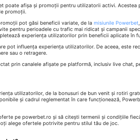
t poate afișa și promoții pentru utilizatorii activi. Acestea
 de promoții.
romoții pot găsi beneficii variate, de la
misiunile Powerbet
ivite pentru perioadele cu trafic mai ridicat și campanii spec
letează experiența utilizatorilor prin beneficii aplicate în f
e pot influența experiența utilizatorilor. De aceea, este rec
nere sau o retragere.
ctat prin canalele afișate pe platformă, inclusiv live chat, p
ța utilizatorilor, de la bonusuri de bun venit și rotiri grat
ponibile și cadrul reglementat în care funcționează, Powerbet
erte pe powerbet.ro și să citești termenii și condițiile fiecă
oți alege ofertele potrivite pentru stilul tău de joc.