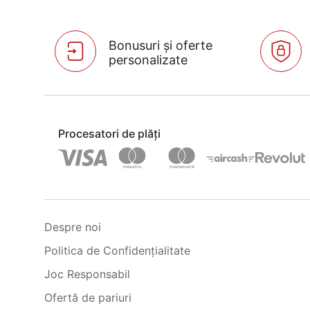
Bonusuri și oferte
personalizate
Procesatori de plăți
Despre noi
Politica de Confidențialitate
Joc Responsabil
Ofertă de pariuri