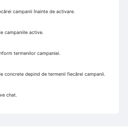
ecărei campanii înainte de activare.
 de campaniile active.
onform termenilor campaniei.
ele concrete depind de termenii fiecărei campanii.
ive chat.