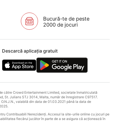
Bucură-te de peste
2000 de jocuri
Descarcă aplicația gratuit
 de către Crowd Entertainment Limited, societate înmatriculată
oad, St. Julians STJ 3014, Malta, număr de înregistrare C97517.
.N.J.N., valabilă din data de 01.03.2021 până la data de
.2025.
ru Contribuabili Nerezidenți. Accesul la site-urile online cu jocuri pe
sabilitatea fiecărui jucător în parte de a se asigura că acționează în