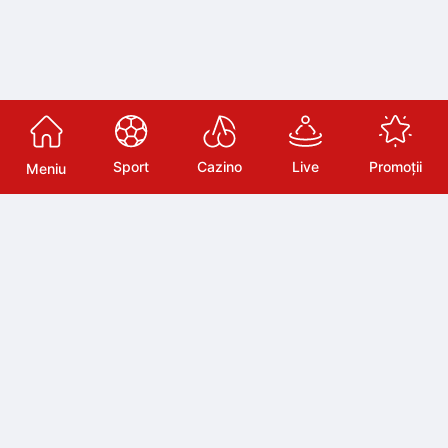
Sport
Cazino
Live
Promoții
Meniu
Bonusuri și oferte personalizate
Experiență sigură de joc
Asistență 24/7