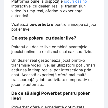
Platforma pune la dispoziție
jocuri casino
interactive, cu dealeri reali și transmisiuni
video în timp real, oferind o experiență
autentică.
Vizitează
powerbet.ro
pentru a începe să joci
poker live.
Ce este pokerul cu dealer live?
Pokerul cu dealer live combină avantajele
jocului online cu realismul unui cazinou fizic.
Un dealer real gestionează jocul printr-o
transmisie video live, iar utilizatorii pot urmări
acțiunea în timp real și pot interacționa prin
chat. Această experiență oferă mai multă
transparență și interactivitate comparativ cu
jocurile automate.
De ce să alegi Powerbet pentru poker
live?
Powerbet oferă o experiență optimizată