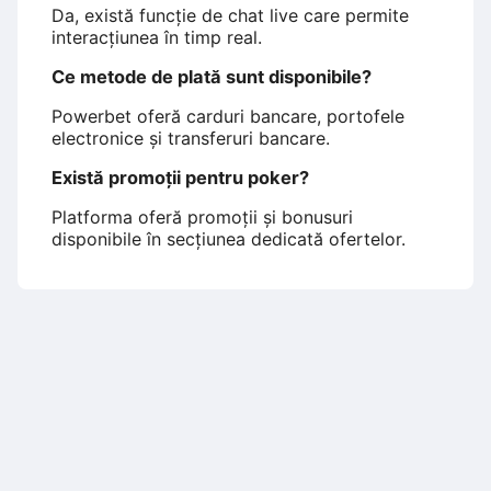
Da, există funcție de chat live care permite
interacțiunea în timp real.
Ce metode de plată sunt disponibile?
Powerbet oferă carduri bancare, portofele
electronice și transferuri bancare.
Există promoții pentru poker?
Platforma oferă promoții și bonusuri
disponibile în secțiunea dedicată ofertelor.