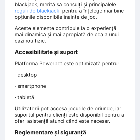
blackjack, merită să consulți și principalele
reguli de blackjack
, pentru a înțelege mai bine
opțiunile disponibile înainte de joc.
Aceste elemente contribuie la o experiență
mai dinamică și mai apropiată de cea a unui
cazinou fizic.
Accesibilitate și suport
Platforma Powerbet este optimizată pentru:
· desktop
· smartphone
· tabletă
Utilizatorii pot accesa jocurile de oriunde, iar
suportul pentru clienți este disponibil pentru a
oferi asistență atunci când este necesar.
Reglementare și siguranță