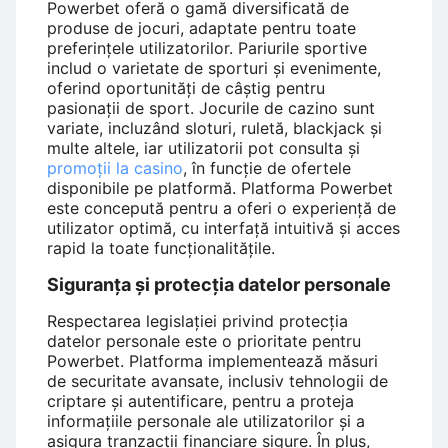
Powerbet oferă o gamă diversificată de
produse de jocuri, adaptate pentru toate
preferințele utilizatorilor. Pariurile sportive
includ o varietate de sporturi și evenimente,
oferind oportunități de câștig pentru
pasionații de sport. Jocurile de cazino sunt
variate, incluzând sloturi, ruletă, blackjack și
multe altele, iar utilizatorii pot consulta și
promoții la casino
, în funcție de ofertele
disponibile pe platformă. Platforma Powerbet
este concepută pentru a oferi o experiență de
utilizator optimă, cu interfață intuitivă și acces
rapid la toate funcționalitățile.
Siguranța și protecția datelor personale
Respectarea legislației privind protecția
datelor personale este o prioritate pentru
Powerbet. Platforma implementează măsuri
de securitate avansate, inclusiv tehnologii de
criptare și autentificare, pentru a proteja
informațiile personale ale utilizatorilor și a
asigura tranzacții financiare sigure. În plus,