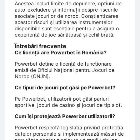
Acestea includ limite de depunere, opțiuni de
auto-excludere și informații despre riscurile
asociate jocurilor de noroc. Conștientizarea
acestor riscuri și utilizarea instrumentelor
disponibile sunt esențiale pentru a asigura o
experiență de joc sănătoasă și echilibrată.
Întrebări frecvente
Ce licență are Powerbet în România?
Powerbet deține o licență de funcționare
emisă de Oficiul Național pentru Jocuri de
Noroc (ONJN).
Ce tipuri de jocuri pot găsi pe Powerbet?
Pe Powerbet, utilizatorii pot găsi pariuri
sportive, jocuri de cazino și jocuri de tip slot.
Cum își protejează Powerbet utilizatorii?
Powerbet respectă legislația privind protecția
datelor personale și implementează măsuri de
securitate pentru a asigura un mediu de joc