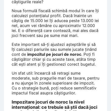
câștigurile reale?
Noua formulă fiscală schimbă modul în care îți
calculezi potențialul profit. Dacă înainte un
câștig de 15.000 lei îți aducea peste 13.000 lei
net, acum vei rămâne cu aproximativ 12.000
lei. E o diferență care contează, mai ales dacă
joci frecvent sau pe sume mai mari.
Este important să-ți ajustezi așteptările și să
îți calculezi pariurile sau sumele jucate ținând
cont de
impozitul pe jocuri de noroc
. Poți fi
câștigător chiar și cu aceste taxe, atâta timp
cât ești atent și îți gestionezi corect bugetul.
Un sfat util: încearcă să retragi sume
moderate, sub pragurile mari de taxare, pentru
a nu ajunge în zonele superioare de impozit.
Cu o strategie bună, poți reduce semnificativ
impactul fiscal asupra câștigurilor.
Impozitare jocuri de noroc la nivel
internațional: ce trebuie să știi dacă joci