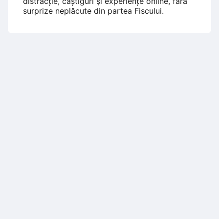
distracție, câștiguri și experiențe online, fără
surprize neplăcute din partea Fiscului.