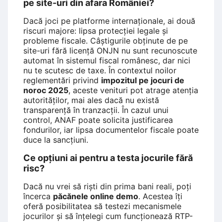
pe site-uri din afara României?
Dacă joci pe platforme internaționale, ai două
riscuri majore: lipsa protecției legale și
probleme fiscale. Câștigurile obținute de pe
site-uri fără licență ONJN nu sunt recunoscute
automat în sistemul fiscal românesc, dar nici
nu te scutesc de taxe. În contextul noilor
reglementări privind
impozitul pe jocuri de
noroc 2025
, aceste venituri pot atrage atenția
autorităților, mai ales dacă nu există
transparență în tranzacții. În cazul unui
control, ANAF poate solicita justificarea
fondurilor, iar lipsa documentelor fiscale poate
duce la sancțiuni.
Ce opțiuni ai pentru a testa jocurile fără
risc?
Dacă nu vrei să riști din prima bani reali, poți
încerca
păcănele online demo
. Acestea îți
oferă posibilitatea să testezi mecanismele
jocurilor și să înțelegi cum funcționează RTP-