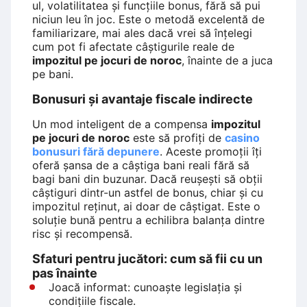
ul, volatilitatea și funcțiile bonus, fără să pui
niciun leu în joc. Este o metodă excelentă de
familiarizare, mai ales dacă vrei să înțelegi
cum pot fi afectate câștigurile reale de
impozitul pe jocuri de noroc
, înainte de a juca
pe bani.
Bonusuri și avantaje fiscale indirecte
Un mod inteligent de a compensa
impozitul
pe jocuri de noroc
este să profiți de
casino
bonusuri fără depunere
. Aceste promoții îți
oferă șansa de a câștiga bani reali fără să
bagi bani din buzunar. Dacă reușești să obții
câștiguri dintr-un astfel de bonus, chiar și cu
impozitul reținut, ai doar de câștigat. Este o
soluție bună pentru a echilibra balanța dintre
risc și recompensă.
Sfaturi pentru jucători: cum să fii cu un
pas înainte
Joacă informat: cunoaște legislația și
condițiile fiscale.