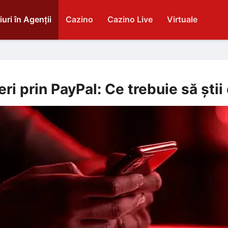
iuri în Agenții
Cazino
Cazino Live
Virtuale
ri prin PayPal: Ce trebuie să ști