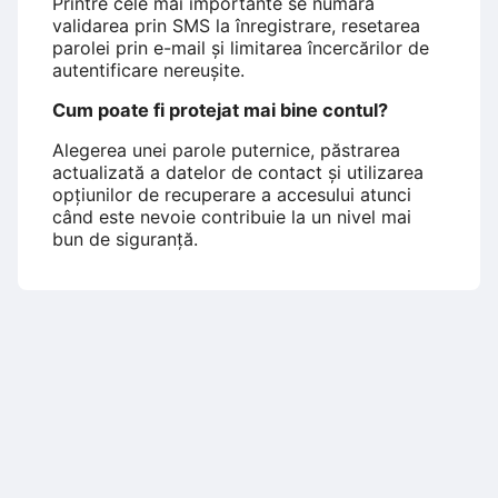
Printre cele mai importante se numără
validarea prin SMS la înregistrare, resetarea
parolei prin e-mail și limitarea încercărilor de
autentificare nereușite.
Cum poate fi protejat mai bine contul?
Alegerea unei parole puternice, păstrarea
actualizată a datelor de contact și utilizarea
opțiunilor de recuperare a accesului atunci
când este nevoie contribuie la un nivel mai
bun de siguranță.