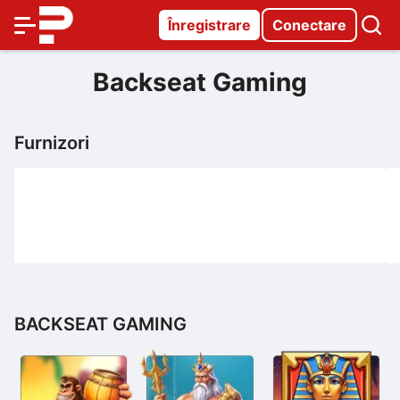
Înregistrare
Conectare
Backseat Gaming
Furnizori
BACKSEAT GAMING